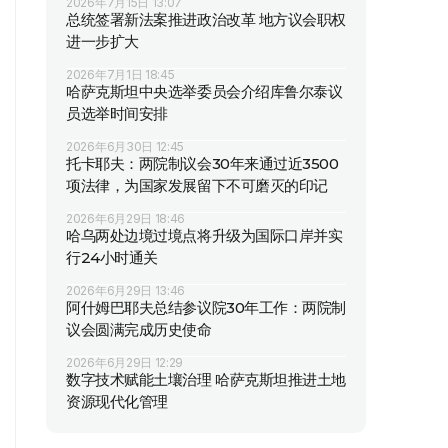
2026年7月15日 13:07
总统签署新法案推进政治改革 地方议会职权
进一步扩大
2026年7月1日 18:45
哈萨克斯坦中央选举委员会介绍库鲁尔泰议
员选举时间安排
2026年6月30日 12:45
托卡耶夫：两院制议会30年来通过近3500
项法律，为国家发展留下不可磨灭的印记
2026年6月29日 18:46
哈乌两处边境过境点将升级为国际口岸并实
行24小时通关
2026年6月29日 13:46
阿什姆巴耶夫总结参议院30年工作：两院制
议会圆满完成历史使命
2026年6月29日 12:29
数字技术赋能土壤治理 哈萨克斯坦推进土地
资源现代化管理