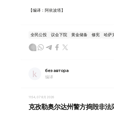
【编译：阿依波塔】
全民公投
议会下院
黄金储备
修宪
哈萨
без автора
编译
11:54, 07 8月 2026
克孜勒奥尔达州警方捣毁非法