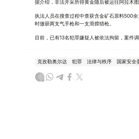
据介绍，非法开采所得黄金随后被运往阿拉木图
执法人员在搜查过程中查获含金矿石原料500余
时缴获两支气手枪和一支滑膛猎枪。
目前，已有13名犯罪嫌疑人被依法拘留，案件
克孜勒奥尔达
犯罪
法律与秩序
国家安全
木合塔尔 木拉提
编译
11:32, 07 8月 2026