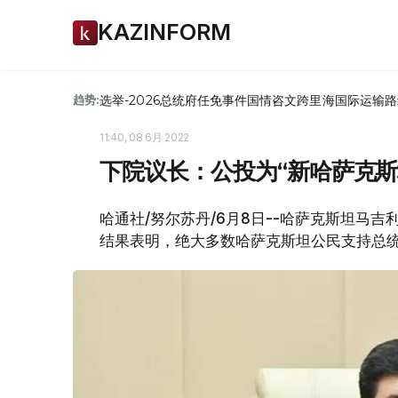
KAZINFORM
选举-2026
总统府
任免
事件
国情咨文
跨里海国际运输路
趋势:
11:40, 08 6月 2022
下院议长：公投为“新哈萨克斯
哈通社/努尔苏丹/6月8日--哈萨克斯坦马
结果表明，绝大多数哈萨克斯坦公民支持总