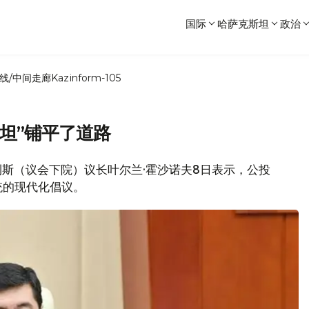
国际
哈萨克斯坦
政治
线/中间走廊
Kazinform-105
坦”铺平了道路
吉利斯（议会下院）议长叶尔兰·霍沙诺夫8日表示，公投
统的现代化倡议。