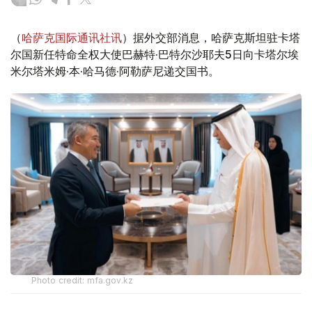
（
哈萨克国际通讯社讯
）据外交部消息，哈萨克斯坦驻卡塔
尔国新任特命全权大使巴赫特·巴特尔沙耶夫5日向卡塔尔埃
米尔塔米姆·本·哈马德·阿勒萨尼递交国书。
Photo credit: mfa.gov.kz