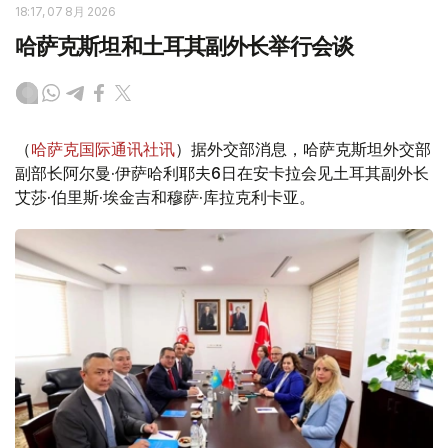
18:17, 07 8月 2026
哈萨克斯坦和土耳其副外长举行会谈
（
哈萨克国际通讯社讯
）据外交部消息，哈萨克斯坦外交部
副部长阿尔曼·伊萨哈利耶夫6日在安卡拉会见土耳其副外长
艾莎·伯里斯·埃金吉和穆萨·库拉克利卡亚。