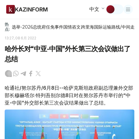
中文
KAZINFORM
热
选举-2026
总统府
任免
事件
国情咨文
跨里海国际运输路线/中间走
点:
13:27, 08 6月 2022
哈外长对“中亚-中国”外长第三次会议做出了
总结
哈通社/努尔苏丹/6月8日--哈萨克斯坦政府副总理兼外交部
部长穆赫塔尔·特列吾别尔德8日对在努尔苏丹市举行的“中
亚-中国”外交部长第三次会议结果做出了总结。