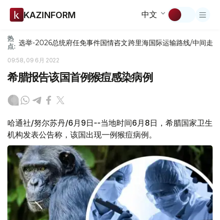
中文
KAZINFORM
热
选举-2026
总统府
任免
事件
国情咨文
跨里海国际运输路线/中间走
点:
09:58, 09 6月 2022
希腊报告该国首例猴痘感染病例
哈通社/努尔苏丹/6月9日--当地时间6月8日，希腊国家卫生
机构发表公告称，该国出现一例猴痘病例。