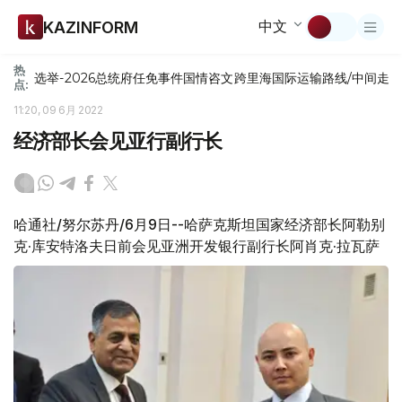
中文
KAZINFORM
热
选举-2026
总统府
任免
事件
国情咨文
跨里海国际运输路线/中间走
点:
11:20, 09 6月 2022
经济部长会见亚行副行长
哈通社/努尔苏丹/6月9日--哈萨克斯坦国家经济部长阿勒别
克·库安特洛夫日前会见亚洲开发银行副行长阿肖克·拉瓦萨