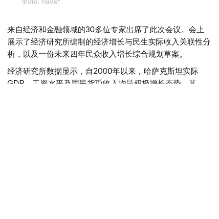
Фото: Үкімет
来自经济和金融领域的30多位专家出席了此次会议。会上
展示了经济研究所编制的经济增长与民生实际收入关联性分
析，以及一份未来四年民众收入增长综合规划草案。
经济研究所数据显示，自2000年以来，哈萨克斯坦实际
GDP、工资水平及国民货币收入均呈积极增长态势。其
中，劳动收入已成为保障民众福祉的核心支柱。2025年数
据显示，该部分收入占全国民众总货币收入的比例已达三分
之二左右。