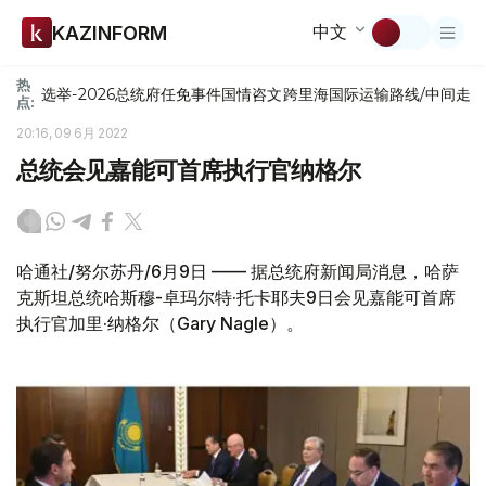
中文
KAZINFORM
热
选举-2026
总统府
任免
事件
国情咨文
跨里海国际运输路线/中间走
点:
20:16, 09 6月 2022
总统会见嘉能可首席执行官纳格尔
哈通社/努尔苏丹/6月9日 —— 据总统府新闻局消息，哈萨
克斯坦总统哈斯穆-卓玛尔特·托卡耶夫9日会见嘉能可首席
执行官加里·纳格尔（Gary Nagle）。