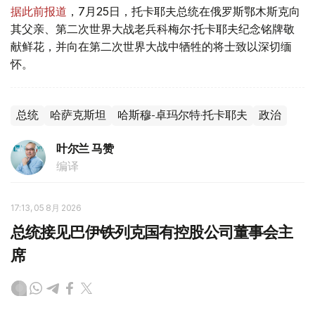
据此前报道
，7月25日，托卡耶夫总统在俄罗斯鄂木斯克向
其父亲、第二次世界大战老兵科梅尔·托卡耶夫纪念铭牌敬
献鲜花，并向在第二次世界大战中牺牲的将士致以深切缅
怀。
总统
哈萨克斯坦
哈斯穆-卓玛尔特·托卡耶夫
政治
叶尔兰 马赞
编译
17:13, 05 8月 2026
总统接见巴伊铁列克国有控股公司董事会主
席