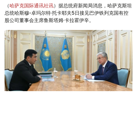
（
哈萨克国际通讯社讯
）据总统府新闻局消息，哈萨克斯坦
总统哈斯穆-卓玛尔特·托卡耶夫5日接见巴伊铁列克国有控
股公司董事会主席鲁斯塔姆·卡拉霍伊辛。
Фото: Ақорда
会谈中，总统听取了工作任务落实进展，以及集团发展规划
报告。