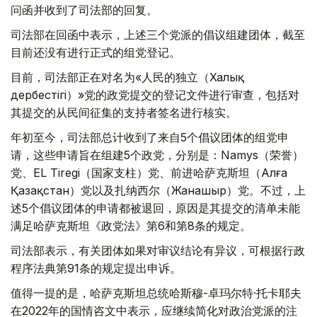
问函并收到了司法部的回复。
司法部在回函中表示，上述三个党派的倡议组建团体，截至
目前还没有进行正式的组党登记。
目前，司法部正在对名为«人民的独立（Халық
дербестігі）»党的政党提交的登记文件进行审查，包括对
其提交的从民间征集的支持者签名进行核实。
年初至今，司法部总计收到了来自5个倡议团体的组党申
请，这些申请旨在组建5个政党，分别是：Namys（荣誉）
党、ЕL Тiregi（国家支柱）党、前进哈萨克斯坦（Алға
Қазақстан）党以及扎纳西尔（Жанашыр）党。不过，上
述5个倡议团体的申请都被退回，原因是其提交的清单未能
满足哈萨克斯坦《政党法》第6和第8条的规定。
司法部表示，有关团体如果对审议结论有异议，可根据行政
程序法典第91条的规定提出申诉。
值得一提的是，哈萨克斯坦总统哈斯穆-卓玛尔特·托卡耶夫
在2022年的国情咨文中表示，应继续简化对政治党派的注