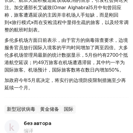
长队、航班大面积被迫延误或取消的情形，引发社会舆论关
注。加交通部长艾诚致(Omar Alghabra)5月中旬曾回应
称，旅客遭遇延误的主因并非机场人手短缺，而是刚回
到«旅行模式»而在安检流程中显得生疏的旅客，以及经常调
整的航班时刻表。
多伦多机场方面日前表示，由于官方的病毒筛查要求，边境
服务官员放行国际入境客的平均时间增加了两至四倍。大多
伦多机场管理局最新的统计数据显示，5月份约有2700个抵
港航空延误；约49万旅客在机场遭遇滞留，其中约一半为
国际旅客。机场预计，国际旅客数将在数日内增加50%。
加政府今年5月底决定，将实行的边境防疫限制措施至少再
延续一个月。
新型冠状病毒
黄金储备
国际
без автора
编译