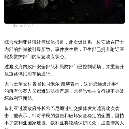
Фото: SANA
综合叙利亚通讯社等媒体报道，此次爆炸系一枚安放在巴士
内部的炸弹被引爆所致。事件发生后，卫生部已提升附近医
院及救护部门的应急响应状态。
过渡政府内政部安全部队和民防部门已控制现场，并重新开
放道路供民用车辆通行。
大马士革农村省省长阿米尔·谢赫表示，这起恐怖爆炸事件
的所有涉案人员都难逃法律严惩，此类恐怖主义行径不会破
坏叙利亚团结。
叙利亚过渡政府外长希巴尼通过社交媒体发文谴责此次袭
击，他表示，针对平民的袭击和破坏安全稳定的企图，阻挡
不了叙利亚国家建设。叙利亚将继续保护民众，追查涉案人