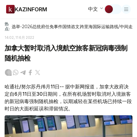
中文
KAZINFORM
热
选举-2026
总统府
任免
事件
国情咨文
跨里海国际运输路线/中间走
点:
14:02, 11 6月 2022
加拿大暂时取消入境航空旅客新冠病毒强制
随机抽检
哈通社/努尔苏丹/6月11日-- 据中新网报道，加拿大政府决
定自6月11日至30日期间，在所有机场暂时取消对入境旅客
的新冠病毒强制随机抽检，以期减轻在某些机场已持续一段
时日的大面积延误和滞留情况。