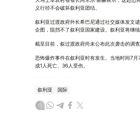
大马士革农村省省长阿米尔·谢赫表示，这起恐
义行径不会破坏叙利亚团结。
叙利亚过渡政府外长希巴尼通过社交媒体发文谴
企图，阻挡不了叙利亚国家建设。叙利亚将继续
截至目前，叙过渡政府尚未公布此次袭击的调查
恐怖爆炸事件在叙利亚时有发生。当地时间7月
成1人死亡、36人受伤。
叙利亚
国际
木合塔尔 哈力木拉