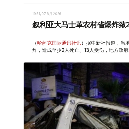
19:51, 07 8月 2026
叙利亚大马士革农村省爆炸致2
（
哈萨克国际通讯社讯
）据中新社报道，当
炸，造成至少2人死亡、13人受伤，地方政