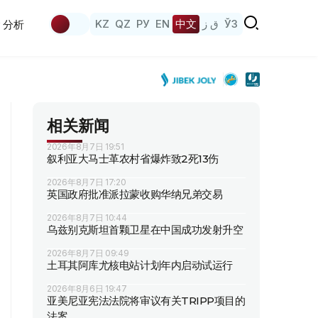
KZ
QZ
РУ
EN
中文
ق ز
ЎЗ
分析
相关新闻
2026年8月7日 19:51
叙利亚大马士革农村省爆炸致2死13伤
2026年8月7日 17:20
英国政府批准派拉蒙收购华纳兄弟交易
2026年8月7日 10:44
乌兹别克斯坦首颗卫星在中国成功发射升空
2026年8月7日 09:49
土耳其阿库尤核电站计划年内启动试运行
2026年8月6日 19:47
亚美尼亚宪法法院将审议有关TRIPP项目的
法案