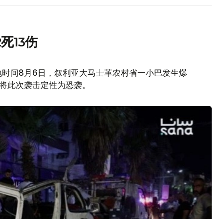
死13伤
地时间8月6日，叙利亚大马士革农村省一小巴发生爆
府将此次袭击定性为恐袭。