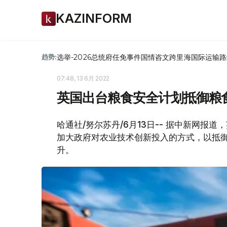
KAZINFORM
选举-2026
总统府
任免
事件
国情咨文
跨里海国际运输路
趋势:
07:48, 13 6月 2022
英国出台粮食安全计划抵御粮
哈通社/努尔苏丹/6月13日-- 据中新网
加大政府对农业技术创新投入的方式，以抵
升。