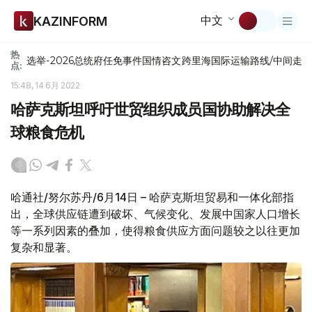
中文
KAZINFORM
热
选举-2026
总统府
任免
事件
国情咨文
跨里海国际运输路线/中间走
点:
15:48, 14 6月 2022
哈萨克斯坦呼吁世贸组织成员国协助解决全
球粮食危机
哈通社/努尔苏丹/6月14日 – 哈萨克斯坦贸易和一体化部指
出，全球供应链遭到破坏、气候变化、发展中国家人口增长
等一系列因素的叠加，使得粮食供应方面问题较之以往更加
复杂和显著。