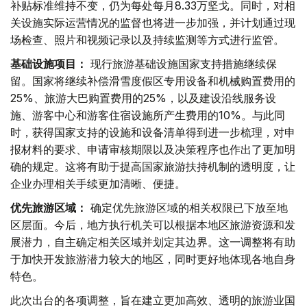
补贴标准维持不变，仍为每处每月8.33万坚戈。同时，对相
关设施实际运营情况的监督也将进一步加强，并计划通过现
场检查、照片和视频记录以及持续监测等方式进行监管。
基础设施项目：
现行旅游基础设施国家支持措施继续保
留。国家将继续补偿滑雪度假区专用设备和机械购置费用的
25%、旅游大巴购置费用的25%，以及建设沿线服务设
施、游客中心和游客住宿设施所产生费用的10%。与此同
时，获得国家支持的设施和设备清单得到进一步梳理，对申
报材料的要求、申请审核期限以及决策程序也作出了更加明
确的规定。这将有助于提高国家旅游扶持机制的透明度，让
企业办理相关手续更加清晰、便捷。
优先旅游区域：
确定优先旅游区域的相关权限已下放至地
区层面。今后，地方执行机关可以根据本地区旅游资源和发
展潜力，自主确定相关区域并划定其边界。这一调整将有助
于加快开发旅游潜力较大的地区，同时更好地体现各地自身
特色。
此次出台的各项调整，旨在建立更加高效、透明的旅游业国