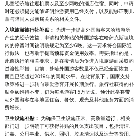
儿童经济舱往返机票以及至少两晚的酒店住宿。同时，申请
时还必须提交能够证明旅游费用已经支付，以及能够证明儿
童与陪同人员亲属关系的相关文件。
入境旅游旅行社补贴：
为进一步提高外国游客来哈旅游所
产生的经济效益，申请相关补贴的外国游客在哈萨克斯坦境
内的停留时间被明确规定为至少6晚。这一要求符合国际通
行做法，也有助于提高预算资金使用效率。需要指出的是，
此前执行的相关要求，是在疫情后为促进入境旅游而采取的
过渡性举措。目前，赴哈外国游客数量不仅已经全面恢复，
而且已经超过2019年的同期水平。在此背景下，国家支持
政策将进一步转向鼓励游客开展长期旅行。旅行社获得的补
贴金额维持不变，仍为每名游客1.5万坚戈。预计此举将带
动外国游客在各地区住宿、餐饮、观光及其他服务方面的消
费增长。
卫生设施补贴：
为确保卫生设施正常、高质量运行，相关
部门进一步明确了可获得补贴的具体支出项目，包括清洁、
消毒、公用事业、供水、照明、垃圾清运以及运营等费用。