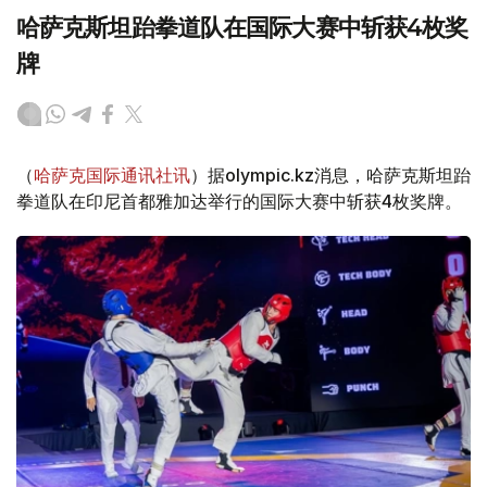
哈萨克斯坦跆拳道队在国际大赛中斩获4枚奖
牌
（
哈萨克国际通讯社讯
）据olympic.kz消息，哈萨克斯坦跆
拳道队在印尼首都雅加达举行的国际大赛中斩获4枚奖牌。