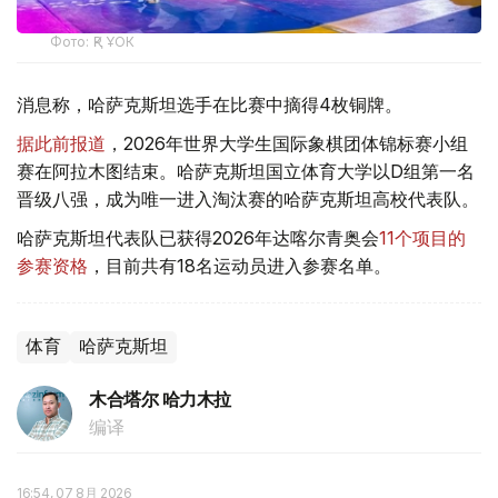
Фото: ҚР ҰОК
消息称，哈萨克斯坦选手在比赛中摘得4枚铜牌。
据此前报道
，2026年世界大学生国际象棋团体锦标赛小组
赛在阿拉木图结束。哈萨克斯坦国立体育大学以D组第一名
晋级八强，成为唯一进入淘汰赛的哈萨克斯坦高校代表队。
哈萨克斯坦代表队已获得2026年达喀尔青奥会
11个项目的
参赛资格
，目前共有18名运动员进入参赛名单。
体育
哈萨克斯坦
木合塔尔 哈力木拉
编译
16:54, 07 8月 2026