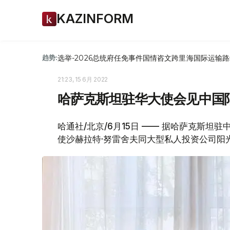
KAZINFORM
选举-2026
总统府
任免
事件
国情咨文
跨里海国际运输路
趋势:
21:23, 15 6月 2022
哈萨克斯坦驻华大使会见中国
哈通社/北京/6月15日 —— 据哈萨克斯坦
使沙赫拉特·努雷舍夫同大型私人投资公司阳