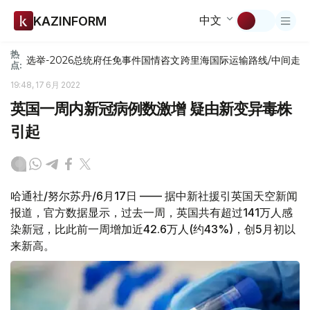
中文
KAZINFORM
热
选举-2026
总统府
任免
事件
国情咨文
跨里海国际运输路线/中间走
点:
19:48, 17 6月 2022
英国一周内新冠病例数激增 疑由新变异毒株
引起
哈通社/努尔苏丹/6月17日 —— 据中新社援引英国天空新闻
报道，官方数据显示，过去一周，英国共有超过141万人感
染新冠，比此前一周增加近42.6万人(约43%)，创5月初以
来新高。