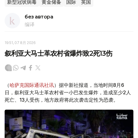
新型冠状病毒
黄金储备
国际
英国
без автора
编译
19:51, 07 8月 2026
叙利亚大马士革农村省爆炸致2死13伤
（
哈萨克国际通讯社讯
）据中新社报道，当地时间8月6
日，叙利亚大马士革农村省一小巴发生爆炸，造成至少2人
死亡、13人受伤，地方政府将此次袭击定性为恐袭。