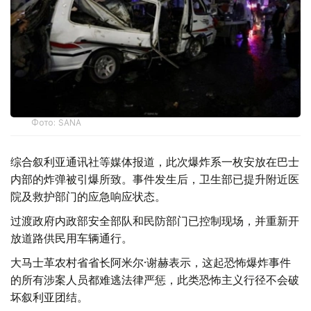
Фото: SANA
综合叙利亚通讯社等媒体报道，此次爆炸系一枚安放在巴士
内部的炸弹被引爆所致。事件发生后，卫生部已提升附近医
院及救护部门的应急响应状态。
过渡政府内政部安全部队和民防部门已控制现场，并重新开
放道路供民用车辆通行。
大马士革农村省省长阿米尔·谢赫表示，这起恐怖爆炸事件
的所有涉案人员都难逃法律严惩，此类恐怖主义行径不会破
坏叙利亚团结。