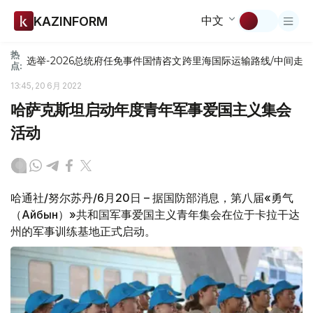
中文
KAZINFORM
热
选举-2026
总统府
任免
事件
国情咨文
跨里海国际运输路线/中间走
点:
13:45, 20 6月 2022
哈萨克斯坦启动年度青年军事爱国主义集会
活动
哈通社/努尔苏丹/6月20日 – 据国防部消息，第八届«勇气
（Айбын）»共和国军事爱国主义青年集会在位于卡拉干达
州的军事训练基地正式启动。