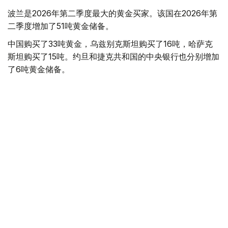
波兰是2026年第二季度最大的黄金买家。该国在2026年第
二季度增加了51吨黄金储备。
中国购买了33吨黄金，乌兹别克斯坦购买了16吨，哈萨克
斯坦购买了15吨。约旦和捷克共和国的中央银行也分别增加
了6吨黄金储备。
全球各国央行在第二季度共购买了约289吨黄金，比2025年
同期增长了62%。去年同期，黄金购买量约为178吨。
世界黄金协会称，黄金需求的增长受到地缘政治不确定性、
本季度贵金属价格下跌，以及各国寻求国际储备多元化等因
素的影响。
根据该协会进行的一项调查，89%的央行行长预计未来一
年全球黄金储备量将会增加。45%的受访者表示，他们的
国家计划增加黄金储备。
黄金储备
哈萨克斯坦
经济
央行
金融