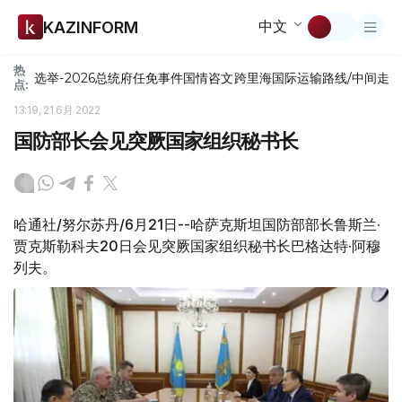
中文
KAZINFORM
热
选举-2026
总统府
任免
事件
国情咨文
跨里海国际运输路线/中间走
点:
13:19, 21 6月 2022
国防部长会见突厥国家组织秘书长
哈通社/努尔苏丹/6月21日--哈萨克斯坦国防部部长鲁斯兰·
贾克斯勒科夫20日会见突厥国家组织秘书长巴格达特·阿穆
列夫。