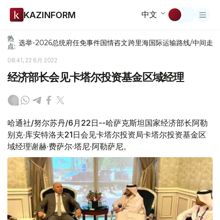
中文
KAZINFORM
热
选举-2026
总统府
任免
事件
国情咨文
跨里海国际运输路线/中间走
点:
08:41, 22 6月 2022
经济部长会见卡塔尔投资基金区域经理
哈通社/努尔苏丹/6月22日--哈萨克斯坦国家经济部长阿勒
别克·库安特洛夫21日会见卡塔尔投资局卡塔尔投资基金区
域经理谢赫·费萨尔·塔尼·阿勒萨尼。