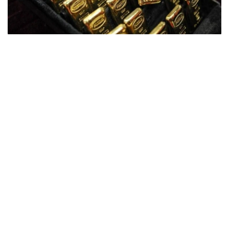
Фото: ӨзА
季度报告显示，哈萨克斯坦国家银行黄金储备增加了15吨。
波兰是2026年第二季度最大的黄金买家。该国在2026年第
二季度增加了51吨黄金储备。
中国购买了33吨黄金，乌兹别克斯坦购买了16吨，哈萨克
斯坦购买了15吨。约旦和捷克共和国的中央银行也分别增加
了6吨黄金储备。
全球各国央行在第二季度共购买了约289吨黄金，比2025年
同期增长了62%。去年同期，黄金购买量约为178吨。
世界黄金协会称，黄金需求的增长受到地缘政治不确定性、
本季度贵金属价格下跌，以及各国寻求国际储备多元化等因
素的影响。