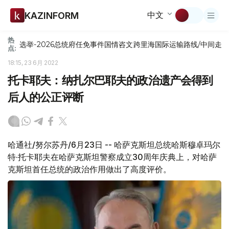
中文
KAZINFORM
热
选举-2026
总统府
任免
事件
国情咨文
跨里海国际运输路线/中间走
点:
18:15, 23 6月 2022
托卡耶夫：纳扎尔巴耶夫的政治遗产会得到
后人的公正评断
哈通社/努尔苏丹/6月23日 -- 哈萨克斯坦总统哈斯穆卓玛尔
特·托卡耶夫在哈萨克斯坦警察成立30周年庆典上，对哈萨
克斯坦首任总统的政治作用做出了高度评价。