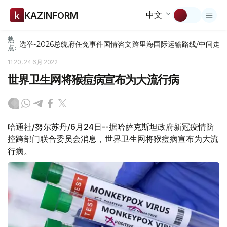
中文
KAZINFORM
热
选举-2026
总统府
任免
事件
国情咨文
跨里海国际运输路线/中间走
点:
11:20, 24 6月 2022
世界卫生网将猴痘病宣布为大流行病
哈通社/努尔苏丹/6月24日--据哈萨克斯坦政府新冠疫情防
控跨部门联合委员会消息，世界卫生网将猴痘病宣布为大流
行病。