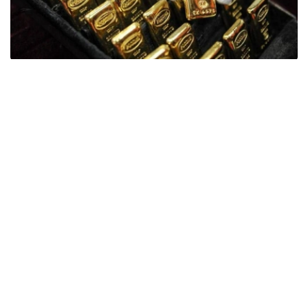
Фото: ӨзА
季度报告显示，哈萨克斯坦国家银行黄金储备增加了15吨。
波兰是2026年第二季度最大的黄金买家。该国在2026年第
二季度增加了51吨黄金储备。
中国购买了33吨黄金，乌兹别克斯坦购买了16吨，哈萨克
斯坦购买了15吨。约旦和捷克共和国的中央银行也分别增加
了6吨黄金储备。
全球各国央行在第二季度共购买了约289吨黄金，比2025年
同期增长了62%。去年同期，黄金购买量约为178吨。
世界黄金协会称，黄金需求的增长受到地缘政治不确定性、
本季度贵金属价格下跌，以及各国寻求国际储备多元化等因
素的影响。