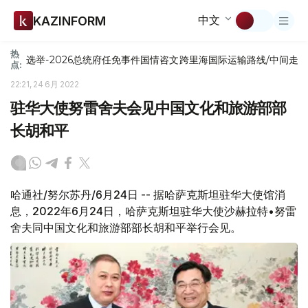
中文
KAZINFORM
热
选举-2026
总统府
任免
事件
国情咨文
跨里海国际运输路线/中间走
点:
22:21, 24 6月 2022
驻华大使努雷舍夫会见中国文化和旅游部部
长胡和平
哈通社/努尔苏丹/6月24日 -- 据哈萨克斯坦驻华大使馆消
息，2022年6月24日，哈萨克斯坦驻华大使沙赫拉特•努雷
舍夫同中国文化和旅游部部长胡和平举行会见。