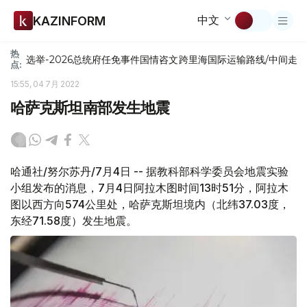
中文
KAZINFORM
热
选举-2026
总统府
任免
事件
国情咨文
跨里海国际运输路线/中间走
点:
15:55, 04 7月 2022
哈萨克斯坦南部发生地震
哈通社/努尔苏丹/7月4日 -- 据教科部科学委员会地震实验
小组发布的消息，7月4日阿拉木图时间13时51分，阿拉木
图以西方向574公里处，哈萨克斯坦境内（北纬37.03度，
东经71.58度）发生地震。