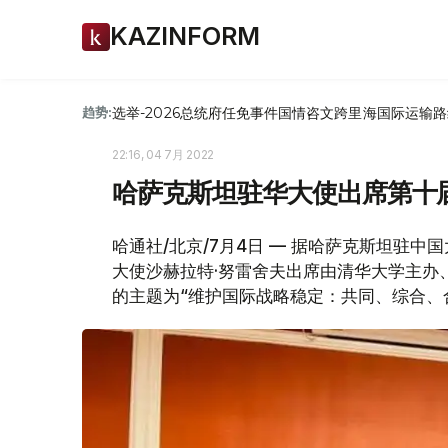
KAZINFORM
选举-2026
总统府
任免
事件
国情咨文
跨里海国际运输路
趋势:
22:16, 04 7月 2022
哈萨克斯坦驻华大使出席第十
哈通社/北京/7月4日 — 据哈萨克斯坦驻中
大使沙赫拉特·努雷舍夫出席由清华大学主办
的主题为“维护国际战略稳定：共同、综合、