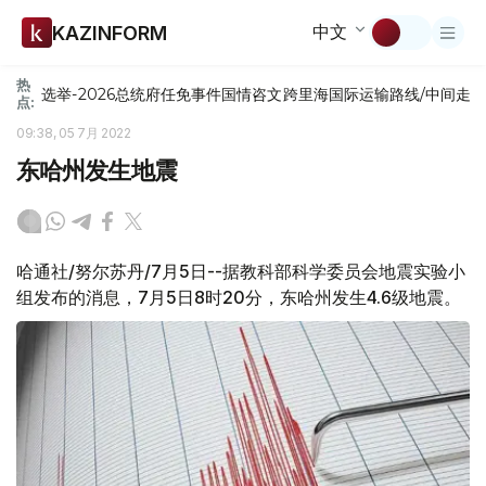
中文
KAZINFORM
热
选举-2026
总统府
任免
事件
国情咨文
跨里海国际运输路线/中间走
点:
09:38, 05 7月 2022
东哈州发生地震
哈通社/努尔苏丹/7月5日--据教科部科学委员会地震实验小
组发布的消息，7月5日8时20分，东哈州发生4.6级地震。