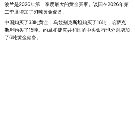
波兰是2026年第二季度最大的黄金买家。该国在2026年第
二季度增加了51吨黄金储备。
中国购买了33吨黄金，乌兹别克斯坦购买了16吨，哈萨克
斯坦购买了15吨。约旦和捷克共和国的中央银行也分别增加
了6吨黄金储备。
全球各国央行在第二季度共购买了约289吨黄金，比2025年
同期增长了62%。去年同期，黄金购买量约为178吨。
世界黄金协会称，黄金需求的增长受到地缘政治不确定性、
本季度贵金属价格下跌，以及各国寻求国际储备多元化等因
素的影响。
根据该协会进行的一项调查，89%的央行行长预计未来一
年全球黄金储备量将会增加。45%的受访者表示，他们的
国家计划增加黄金储备。
黄金储备
哈萨克斯坦
经济
央行
金融