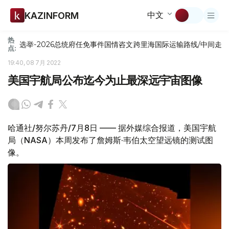
中文
KAZINFORM
热
选举-2026
总统府
任免
事件
国情咨文
跨里海国际运输路线/中间走
点:
19:40, 08 7月 2022
美国宇航局公布迄今为止最深远宇宙图像
哈通社/努尔苏丹/7月8日 —— 据外媒综合报道，美国宇航
局（NASA）本周发布了詹姆斯·韦伯太空望远镜的测试图
像。