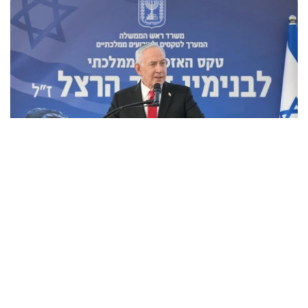
Фото: x.com / @IsraeliPM
内塔尼亚胡表示，其正指示以军士兵采取一切必要措施，以
保护自身以及以色列的安全。
内塔尼亚胡还称，美国总统特朗普及其团队认为他们能够迫
使哈马斯解除武装并实现加沙地带的去军事化，并向以方发
送了一份协议草案，但以方并未对此表示赞同。