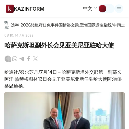
中文
KAZINFORM
热
选举-2026
总统府
任免
事件
国情咨文
跨里海国际运输路线/中间走
点:
08:10, 14 7月 2022
哈萨克斯坦副外长会见亚美尼亚驻哈大使
哈通社/努尔苏丹/7月14日 – 哈萨克斯坦外交部第一副部长
阿汗·热赫梅图林13日会见了亚美尼亚新任驻哈大使阿尔缅·
格温迪杨。