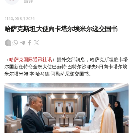
编译
21:53, 05 8月 2026
哈萨克斯坦大使向卡塔尔埃米尔递交国书
（
哈萨克国际通讯社讯
）据外交部消息，哈萨克斯坦驻卡塔
尔国新任特命全权大使巴赫特·巴特尔沙耶夫5日向卡塔尔埃
米尔塔米姆·本·哈马德·阿勒萨尼递交国书。