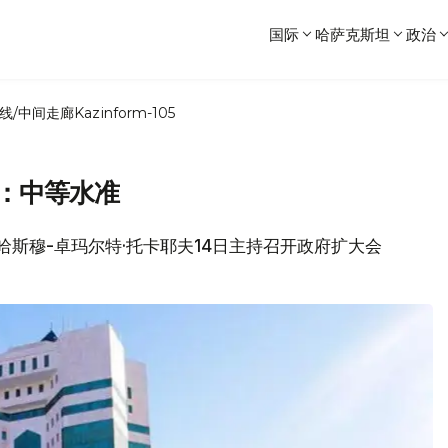
国际
哈萨克斯坦
政治
线/中间走廊
Kazinform-105
：中等水准
总统哈斯穆-卓玛尔特·托卡耶夫14日主持召开政府扩大会