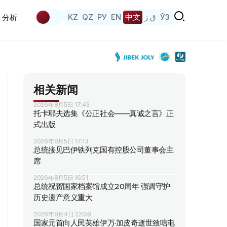
KZ
QZ
РУ
EN
中文
ق ز
ЎЗ
分析
相关新闻
2026年8月5日 17:45
托卡耶夫选集《公正社会——真诚之言》正
式出版
2026年8月5日 17:13
总统接见巴伊铁列克国有控股公司董事会主
席
2026年8月5日 16:51
总统祝贺国家档案馆成立20周年 强调守护
历史遗产意义重大
2026年8月4日 22:08
国家元首向人民英雄伊万·加皮奇逝世致唁电