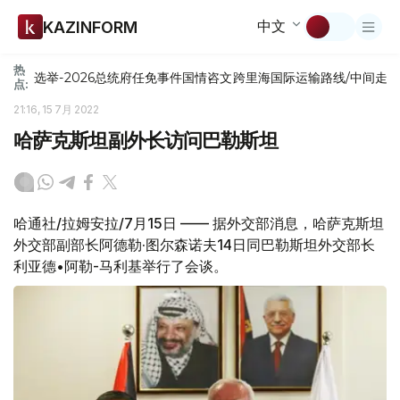
中文
KAZINFORM
热
选举-2026
总统府
任免
事件
国情咨文
跨里海国际运输路线/中间走
点:
21:16, 15 7月 2022
哈萨克斯坦副外长访问巴勒斯坦
哈通社/拉姆安拉/7月15日 —— 据外交部消息，哈萨克斯坦
外交部副部长阿德勒·图尔森诺夫14日同巴勒斯坦外交部长
利亚德•阿勒-马利基举行了会谈。