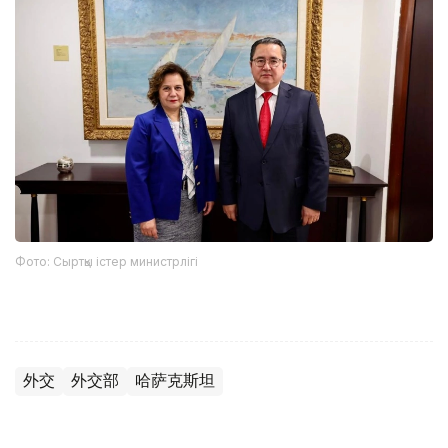
Фото: Сыртқы істер министрлігі
外交
外交部
哈萨克斯坦
木合塔尔 哈力木拉