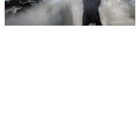
Фото: Yonhap
据韩国疾病管理厅（疾管厅）6日通报，前一日共有208人
因中暑、热衰竭等高温疾病前往急诊就诊，其中1人死亡。
高温疾病患者已连续三天超过200人，高温相关死亡病例也
已连续五天出现。
由此，自疾管厅于5月15日启动高温疾病监测预警体系以
来，截至前一日，全国累计报告高温疾病患者达2665人，
死亡病例增至23例。
今年来报告的高温疾病患者总人数低于去年同期（3330
人）水平，但本月5日报告的单日高温疾病患者人数则为去
年同期（62人）的3.4倍，累计高温相关死亡病例已超过去
年（21例）水平。