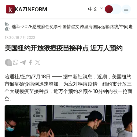
中文
KAZINFORM
热
选举-2026
总统府
任免
事件
国情咨文
跨里海国际运输路线/中间走
点:
17:20, 18 7月 2022
美国纽约开放猴痘疫苗接种点 近万人预约
哈通社/纽约/7月18日 —— 据中新社消息，近期，美国纽约
市猴痘确诊病例迅速增加。为应对猴痘疫情，纽约市开放三
个大规模疫苗接种点，近万个预约名额在10分钟内被一抢而
空。