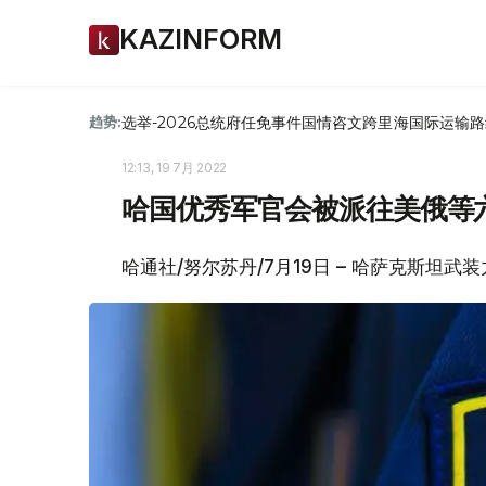
KAZINFORM
选举-2026
总统府
任免
事件
国情咨文
跨里海国际运输路
趋势:
12:13, 19 7月 2022
哈国优秀军官会被派往美俄等
哈通社/努尔苏丹/7月19日 – 哈萨克斯