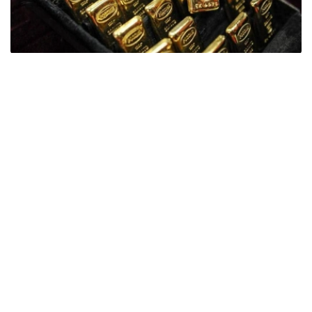
Фото: ӨзА
季度报告显示，哈萨克斯坦国家银行黄金储备增加了15吨。
波兰是2026年第二季度最大的黄金买家。该国在2026年第
二季度增加了51吨黄金储备。
中国购买了33吨黄金，乌兹别克斯坦购买了16吨，哈萨克
斯坦购买了15吨。约旦和捷克共和国的中央银行也分别增加
了6吨黄金储备。
全球各国央行在第二季度共购买了约289吨黄金，比2025年
同期增长了62%。去年同期，黄金购买量约为178吨。
世界黄金协会称，黄金需求的增长受到地缘政治不确定性、
本季度贵金属价格下跌，以及各国寻求国际储备多元化等因
素的影响。