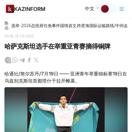
中文
KAZINFORM
热
选举-2026
总统府
任免
事件
国情咨文
跨里海国际运输路线/中间走
点:
20:18, 19 7月 2022
哈萨克斯坦选手在举重亚青赛摘得铜牌
哈通社/努尔苏丹/7月19日 —— 亚洲青年举重锦标赛19日在
乌兹别克斯坦首都塔什干拉开帷幕。