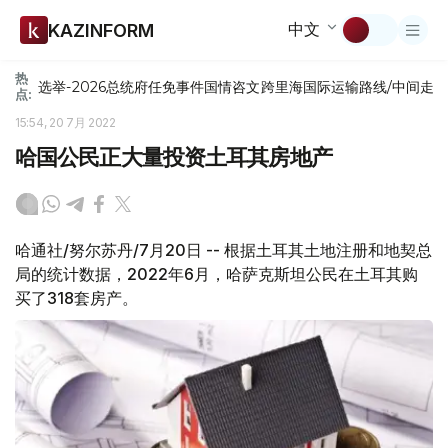
中文
KAZINFORM
热
选举-2026
总统府
任免
事件
国情咨文
跨里海国际运输路线/中间走
点:
15:54, 20 7月 2022
哈国公民正大量投资土耳其房地产
哈通社/努尔苏丹/7月20日 -- 根据土耳其土地注册和地契总
局的统计数据，2022年6月，哈萨克斯坦公民在土耳其购
买了318套房产。