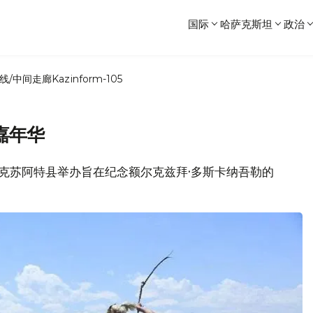
国际
哈萨克斯坦
政治
线/中间走廊
Kazinform-105
嘉年华
州阿克苏阿特县举办旨在纪念额尔克兹拜·多斯卡纳吾勒的