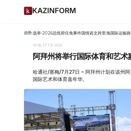
KAZINFORM
选举-2026
总统府
任免
事件
国情咨文
跨里海国际运输路
趋势:
10:18, 27 7月 2022
阿拜州将举行国际体育和艺术
哈通社/塞梅/7月27日 – 阿拜州计划在该
国际艺术和体育嘉年华。