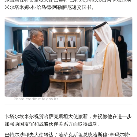
米尔塔米姆·本·哈马德·阿勒萨尼递交国书。
Photo credit: mfa.gov.kz
卡塔尔埃米尔祝贺哈萨克斯坦大使履新，并祝愿他在进一步
加强两国友谊和战略伙伴关系方面取得成功。
巴特尔沙耶夫大使转达了哈萨克斯坦总统哈斯穆-卓玛尔特·