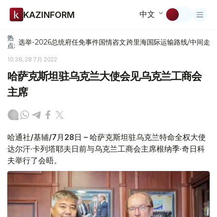
中文
KAZINFORM
热
选举-2026
总统府
任免
事件
国情咨文
跨里海国际运输路线/中间走
点:
10:38, 28 7月 2022
哈萨克斯坦驻乌克兰大使会见乌克兰工商会
主席
哈通社/基辅/7月28日 – 哈萨克斯坦驻乌克兰特命全权大使
达尔汗·卡列塔耶夫日前与乌克兰工商会主席根纳季·奇日科
夫举行了会晤。