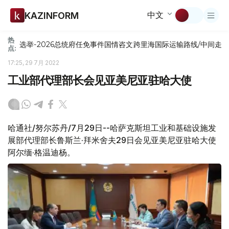
中文
KAZINFORM
热
选举-2026
总统府
任免
事件
国情咨文
跨里海国际运输路线/中间走
点:
17:25, 29 7月 2022
工业部代理部长会见亚美尼亚驻哈大使
哈通社/努尔苏丹/7月29日--哈萨克斯坦工业和基础设施发
展部代理部长鲁斯兰·拜米舍夫29日会见亚美尼亚驻哈大使
阿尔缅·格温迪杨。