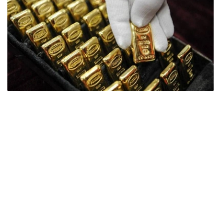
Фото: ӨзА
季度报告显示，哈萨克斯坦国家银行黄金储备增加了15吨。
波兰是2026年第二季度最大的黄金买家。该国在2026年第
二季度增加了51吨黄金储备。
中国购买了33吨黄金，乌兹别克斯坦购买了16吨，哈萨克
斯坦购买了15吨。约旦和捷克共和国的中央银行也分别增加
了6吨黄金储备。
全球各国央行在第二季度共购买了约289吨黄金，比2025年