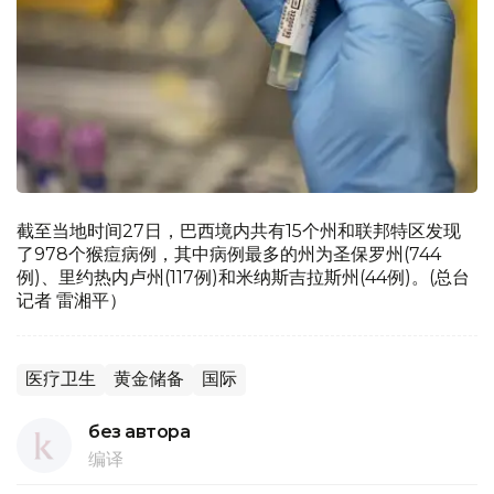
截至当地时间27日，巴西境内共有15个州和联邦特区发现
了978个猴痘病例，其中病例最多的州为圣保罗州(744
例)、里约热内卢州(117例)和米纳斯吉拉斯州(44例)。(总台
记者 雷湘平）
医疗卫生
黄金储备
国际
без автора
编译