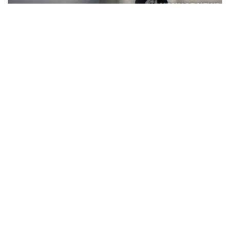
Фото: Yonhap
据韩国疾病管理厅（疾管厅）6日通报，前一日共有208人
因中暑、热衰竭等高温疾病前往急诊就诊，其中1人死亡。
高温疾病患者已连续三天超过200人，高温相关死亡病例也
已连续五天出现。
由此，自疾管厅于5月15日启动高温疾病监测预警体系以
来，截至前一日，全国累计报告高温疾病患者达2665人，
死亡病例增至23例。
今年来报告的高温疾病患者总人数低于去年同期（3330
人）水平，但本月5日报告的单日高温疾病患者人数则为去
年同期（62人）的3.4倍，累计高温相关死亡病例已超过去
年（21例）水平。
韩国
国际
天气