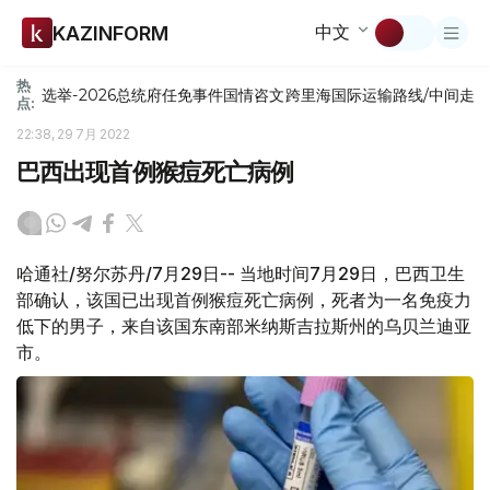
中文
KAZINFORM
热
选举-2026
总统府
任免
事件
国情咨文
跨里海国际运输路线/中间走
点:
22:38, 29 7月 2022
巴西出现首例猴痘死亡病例
哈通社/努尔苏丹/7月29日-- 当地时间7月29日，巴西卫生
部确认，该国已出现首例猴痘死亡病例，死者为一名免疫力
低下的男子，来自该国东南部米纳斯吉拉斯州的乌贝兰迪亚
市。