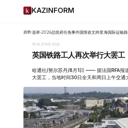
KAZINFORM
选举-2026
总统府
任免
事件
国情咨文
跨里海国际运输路
趋势:
15:13, 01 8月 2022
英国铁路工人再次举行大罢工
哈通社/努尔苏丹/8月1日 —— 据法国RF
大罢工，当地时间30日全天和周日上午交通