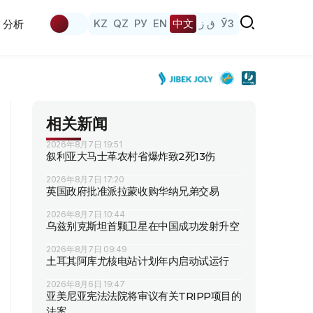
KZ
QZ
РУ
EN
中文
ق ز
ЎЗ
分析
相关新闻
2026年8月7日 19:51
叙利亚大马士革农村省爆炸致2死13伤
2026年8月7日 17:20
英国政府批准派拉蒙收购华纳兄弟交易
2026年8月7日 10:44
乌兹别克斯坦首颗卫星在中国成功发射升空
2026年8月7日 09:49
土耳其阿库尤核电站计划年内启动试运行
2026年8月6日 19:47
亚美尼亚宪法法院将审议有关TRIPP项目的
法案