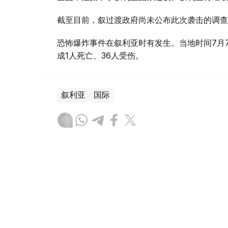
截至目前，叙过渡政府尚未公布此次袭击的调查
恐怖爆炸事件在叙利亚时有发生。当地时间7月
成1人死亡、36人受伤。
叙利亚
国际
木合塔尔 哈力木拉
编译
17:20, 07 8月 2026