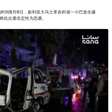
地时间8月6日，叙利亚大马士革农村省一小巴发生爆
府将此次袭击定性为恐袭。