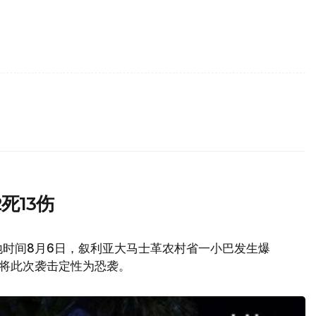
死13伤
地时间8月6日，叙利亚大马士革农村省一小巴发生爆
府将此次袭击定性为恐袭。