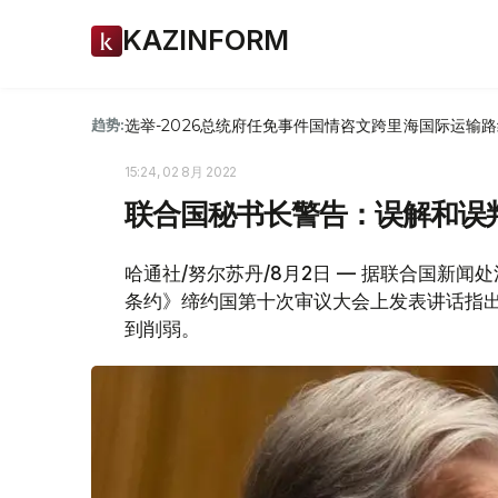
KAZINFORM
选举-2026
总统府
任免
事件
国情咨文
跨里海国际运输路
趋势:
15:24, 02 8月 2022
联合国秘书长警告：误解和误
哈通社/努尔苏丹/8月2日 — 据联合国新
条约》缔约国第十次审议大会上发表讲话指
到削弱。