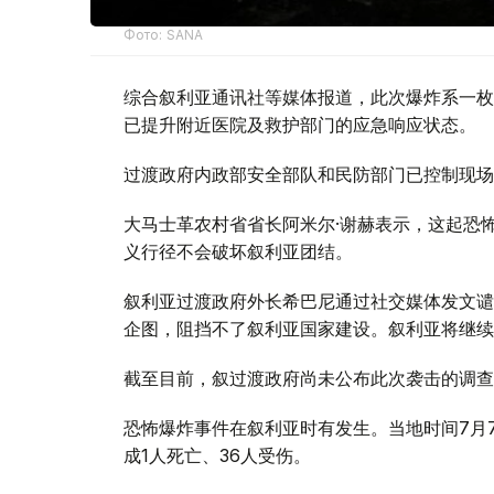
Фото: SANA
综合叙利亚通讯社等媒体报道，此次爆炸系一枚
已提升附近医院及救护部门的应急响应状态。
过渡政府内政部安全部队和民防部门已控制现场
大马士革农村省省长阿米尔·谢赫表示，这起恐
义行径不会破坏叙利亚团结。
叙利亚过渡政府外长希巴尼通过社交媒体发文谴
企图，阻挡不了叙利亚国家建设。叙利亚将继续
截至目前，叙过渡政府尚未公布此次袭击的调查
恐怖爆炸事件在叙利亚时有发生。当地时间7月
成1人死亡、36人受伤。