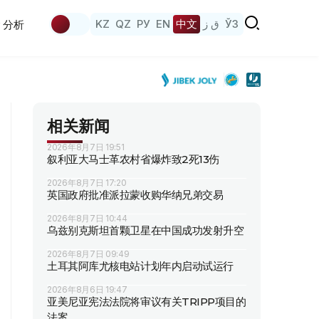
KZ
QZ
РУ
EN
中文
ق ز
ЎЗ
分析
相关新闻
2026年8月7日 19:51
叙利亚大马士革农村省爆炸致2死13伤
2026年8月7日 17:20
英国政府批准派拉蒙收购华纳兄弟交易
2026年8月7日 10:44
乌兹别克斯坦首颗卫星在中国成功发射升空
2026年8月7日 09:49
土耳其阿库尤核电站计划年内启动试运行
2026年8月6日 19:47
亚美尼亚宪法法院将审议有关TRIPP项目的
法案