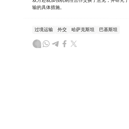
输的具体措施。
过境运输
外交
哈萨克斯坦
巴基斯坦
达娜 努尔巴克提
编译
14:58, 15 7月 2026
“萨姆鲁克-卡泽纳”基金与中