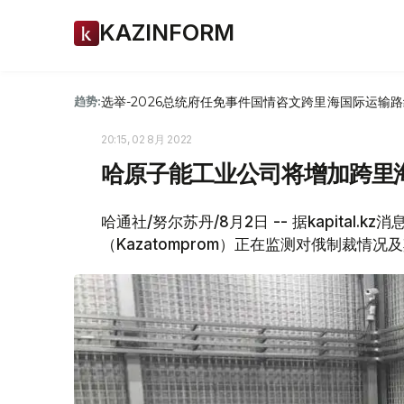
KAZINFORM
选举-2026
总统府
任免
事件
国情咨文
跨里海国际运输路
趋势:
20:15, 02 8月 2022
哈原子能工业公司将增加跨里
哈通社/努尔苏丹/8月2日 -- 据kapital
（Kazatomprom）正在监测对俄制裁情