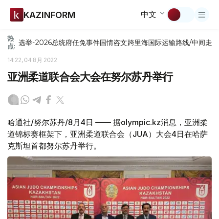
中文
KAZINFORM
热
选举-2026
总统府
任免
事件
国情咨文
跨里海国际运输路线/中间走
点:
14:22, 04 8月 2022
亚洲柔道联合会大会在努尔苏丹举行
哈通社/努尔苏丹/8月4日 —— 据olympic.kz消息，亚洲柔
道锦标赛框架下，亚洲柔道联合会（JUA）大会4日在哈萨
克斯坦首都努尔苏丹举行。