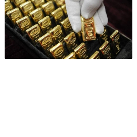
Фото: ӨзА
季度报告显示，哈萨克斯坦国家银行黄金储备增加了15吨。
波兰是2026年第二季度最大的黄金买家。该国在2026年第
二季度增加了51吨黄金储备。
中国购买了33吨黄金，乌兹别克斯坦购买了16吨，哈萨克
斯坦购买了15吨。约旦和捷克共和国的中央银行也分别增加
了6吨黄金储备。
全球各国央行在第二季度共购买了约289吨黄金，比2025年