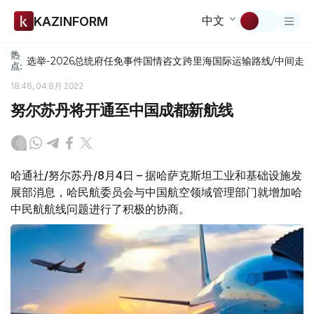
中文
KAZINFORM
热
选举-2026
总统府
任免
事件
国情咨文
跨里海国际运输路线/中间走
点:
18:46, 04 8月 2022
努尔苏丹将开通至中国成都新航线
哈通社/努尔苏丹/8月4日 – 据哈萨克斯坦工业和基础设施发
展部消息，哈民航委员会与中国航空领域管理部门就增加哈
中民航航线问题进行了积极的协商。