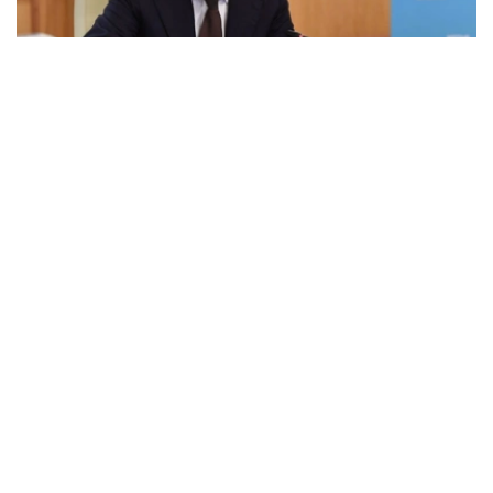
Фото: Акорда
卡林在社交媒体发文指出，根据总统哈斯穆-卓玛尔特·托卡
耶夫的指示，哈萨克斯坦已启动多项具有战略意义的交通基
础设施项目建设，包括扩建克孜勒奥尔达至谢克谢乌勒、谢
克谢乌勒至乌尔盖辛两段公路，并新建贝纽—谢克谢乌勒公
路。
他表示，托卡耶夫早在2021年阿克套举行的一次会议上就
提出修建贝纽—谢克谢乌勒公路的设想。此后，相关部门完
成了项目测算、可行性研究及融资方案等准备工作，目前工
程已正式启动。
卡林指出，该项目具有多方面的重要意义。
首先，这是一条全新建设的公路。与以往主要对既有道路进