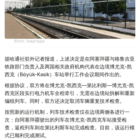
Фото: Азертадж
据哈通社驻外记者报道，上述决定是在阿塞拜疆与格鲁吉亚
铁路部门负责人及两国相关政府机构代表在边境博尤克-凯
西克（Böyük-Kəsik）车站举行工作会议期间作出的。
根据协议，双方将在博尤克-凯西克—第比利斯—博尤克-凯
西克区段实行电力机车全程牵引，无需在边境站拆解和重新
编组列车。同时，双方还决定取消车辆重复技术检查。
按照新的运行机制，列车技术检查仅在边境两侧各进行一
次：自阿塞拜疆驶出的列车在博尤克-凯西克车站接受检
查，返程列车则在第比利斯车站完成检查。目前，该运行模
式已顺利完成测试。