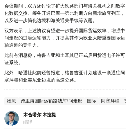
会议期间，双方还讨论了扩大铁路部门与海关机构之间数字
化数据交换、筹备开通巴库—第比利斯方向新增旅客列车，
以及进一步简化边境和海关通关手续等议题。
双方表示，上述协议有望进一步提升国际货运效率，增强中
间走廊的过境运输能力，并提高其作为欧亚大陆重要国际运
输通道的竞争力。
此前有消息称，格鲁吉亚和土耳其已正式启用货运电子许可
证系统。
此外，哈通社此前还曾报道，格鲁吉亚计划建设一条通往阿
塞拜疆和亚美尼亚边境的高速公路。
物流
跨里海国际运输路线/中间走廊
国际
阿塞拜疆
交
木合塔尔 木拉提
编译