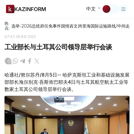
中文
KAZINFORM
热
选举-2026
总统府
任免
事件
国情咨文
跨里海国际运输路线/中间走
点:
07:47, 05 8月 2022
工业部长与土耳其公司领导层举行会谈
哈通社/努尔苏丹/8月5日-- 哈萨克斯坦工业和基础设施发展
部部长海尔别克·吾斯肯巴耶夫4日与土耳其航空航太工业等
数家土耳其公司领导层举行会谈。