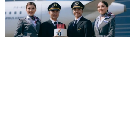
Фото: Air Astana
与6月份相比，7月空缺岗位数量下降3.8%，而简历数量则
增长11.5%。劳动和社会保障部表示，这一变化主要与夏季
劳动力市场的季节性特点有关。每年这一时期，各类院校毕
业生陆续进入就业市场，带动求职人数增加，劳动力供给增
长速度超过岗位需求增长。
据介绍，从行业分布来看，对劳动力需求最旺盛的是教育领
域，共提供2.34万个空缺岗位。此外，其他服务业（1.6万