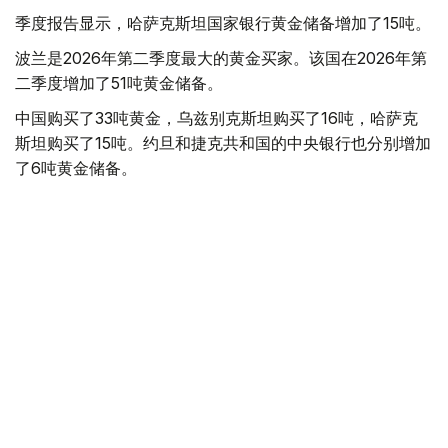
季度报告显示，哈萨克斯坦国家银行黄金储备增加了15吨。
波兰是2026年第二季度最大的黄金买家。该国在2026年第
二季度增加了51吨黄金储备。
中国购买了33吨黄金，乌兹别克斯坦购买了16吨，哈萨克
斯坦购买了15吨。约旦和捷克共和国的中央银行也分别增加
了6吨黄金储备。
全球各国央行在第二季度共购买了约289吨黄金，比2025年
同期增长了62%。去年同期，黄金购买量约为178吨。
世界黄金协会称，黄金需求的增长受到地缘政治不确定性、
本季度贵金属价格下跌，以及各国寻求国际储备多元化等因
素的影响。
根据该协会进行的一项调查，89%的央行行长预计未来一
年全球黄金储备量将会增加。45%的受访者表示，他们的
国家计划增加黄金储备。