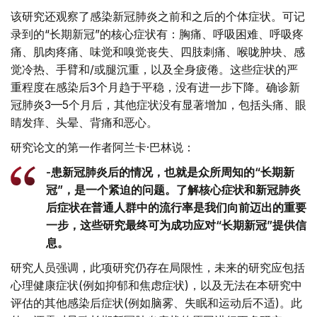
该研究还观察了感染新冠肺炎之前和之后的个体症状。可记
录到的“长期新冠”的核心症状有：胸痛、呼吸困难、呼吸疼
痛、肌肉疼痛、味觉和嗅觉丧失、四肢刺痛、喉咙肿块、感
觉冷热、手臂和/或腿沉重，以及全身疲倦。这些症状的严
重程度在感染后3个月趋于平稳，没有进一步下降。确诊新
冠肺炎3—5个月后，其他症状没有显著增加，包括头痛、眼
睛发痒、头晕、背痛和恶心。
研究论文的第一作者阿兰卡·巴林说：
-患新冠肺炎后的情况，也就是众所周知的“长期新
冠”，是一个紧迫的问题。了解核心症状和新冠肺炎
后症状在普通人群中的流行率是我们向前迈出的重要
一步，这些研究最终可为成功应对“长期新冠”提供信
息。
研究人员强调，此项研究仍存在局限性，未来的研究应包括
心理健康症状(例如抑郁和焦虑症状)，以及无法在本研究中
评估的其他感染后症状(例如脑雾、失眠和运动后不适)。此