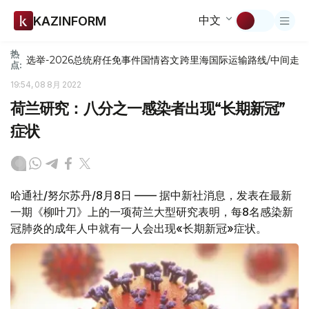
中文
KAZINFORM
热
选举-2026
总统府
任免
事件
国情咨文
跨里海国际运输路线/中间走
点:
19:54, 08 8月 2022
荷兰研究：八分之一感染者出现“长期新冠”
症状
哈通社/努尔苏丹/8月8日 —— 据中新社消息，发表在最新
一期《柳叶刀》上的一项荷兰大型研究表明，每8名感染新
冠肺炎的成年人中就有一人会出现«长期新冠»症状。