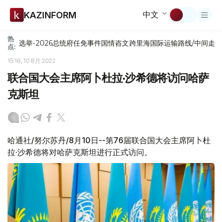
中文
KAZINFORM
热
选举-2026
总统府
任免
事件
国情咨文
跨里海国际运输路线/中间走
点:
15:16, 10 8月 2022
联合国大会主席阿卜杜拉·沙希德将访问哈萨
克斯坦
哈通社/努尔苏丹/8月10日--第76届联合国大会主席阿卜杜
拉·沙希德将对哈萨克斯坦进行正式访问。