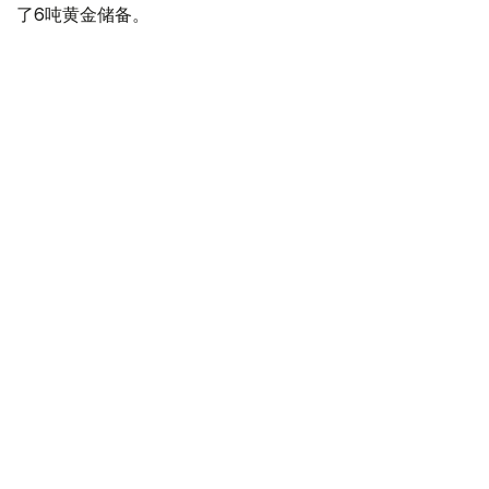
了6吨黄金储备。
全球各国央行在第二季度共购买了约289吨黄金，比2025年
同期增长了62%。去年同期，黄金购买量约为178吨。
世界黄金协会称，黄金需求的增长受到地缘政治不确定性、
本季度贵金属价格下跌，以及各国寻求国际储备多元化等因
素的影响。
根据该协会进行的一项调查，89%的央行行长预计未来一
年全球黄金储备量将会增加。45%的受访者表示，他们的
国家计划增加黄金储备。
黄金储备
哈萨克斯坦
经济
央行
金融
木合塔尔 哈力木拉
编译
12:31, 30 7月 2026