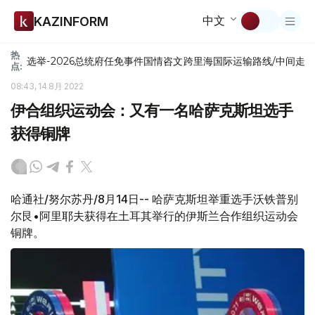
中文
KAZINFORM
热
选举-2026
总统府
任免
事件
国情咨文
跨里海国际运输路线/中间走
点:
08:43, 14 8月 2022
伊合组织运动会：又有一名哈萨克斯坦选手
获得铜牌
哈通社/努尔苏丹/8月14日-- 哈萨克斯坦举重选手沃铁普别
尔艮•阿里耶夫获得在土耳其举行的伊斯兰合作组织运动会
铜牌。