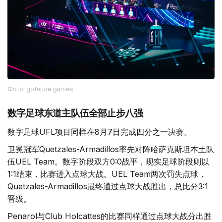
Фото: gofuture.games
数字足球东道主队伍全部止步八强
数字足球UFL项目同样在8月7日完成四分之一决赛。
卫冕冠军Quetzales-Armadillos率先对阵哈萨克斯坦本土队
伍UEL Team。数字阶段双方0:0战平，现实足球阶段则以
1:1结束，比赛进入点球大战。UEL Team两次罚失点球，
Quetzales-Armadillos最终通过点球大战胜出，总比分3:1
晋级。
Penarol与Club Holcattes的比赛同样通过点球大战分出胜