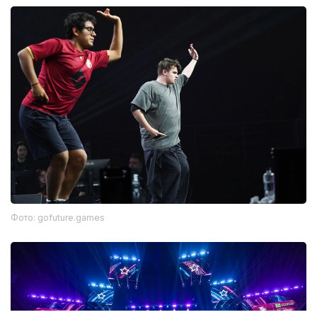
Фото: gofuture.games