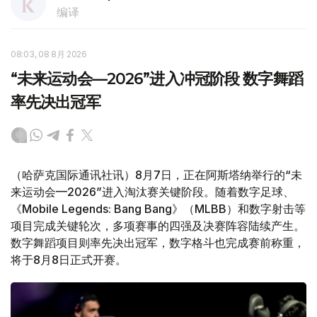
编译
08:03, 08 8月 2026
“未来运动会—2026”进入冲冠阶段 数字舞蹈
率先决出冠军
（哈萨克国际通讯社讯）8月7日，正在阿斯塔纳举行的“未
来运动会—2026”进入淘汰赛关键阶段。随着数字足球、
《Mobile Legends: Bang Bang》（MLBB）和数字射击等
项目完成关键轮次，多项赛事的四强及决赛阵容陆续产生。
数字舞蹈项目则率先决出冠军，数字格斗也完成赛前称重，
将于8月8日正式开赛。