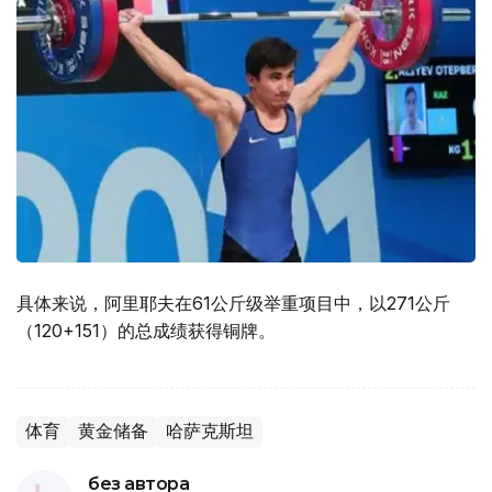
具体来说，阿里耶夫在61公斤级举重项目中，以271公斤
（120+151）的总成绩获得铜牌。
体育
黄金储备
哈萨克斯坦
без автора