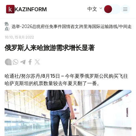
中文
KAZINFORM
热
选举-2026
总统府
任免
事件
国情咨文
跨里海国际运输路线/中间走
点:
16:10, 15 8月 2022
俄罗斯人来哈旅游需求增长显著
哈通社/努尔苏丹/8月15日 – 今年夏季俄罗斯公民购买飞往
哈萨克斯坦的机票数量较去年夏天翻了一番。