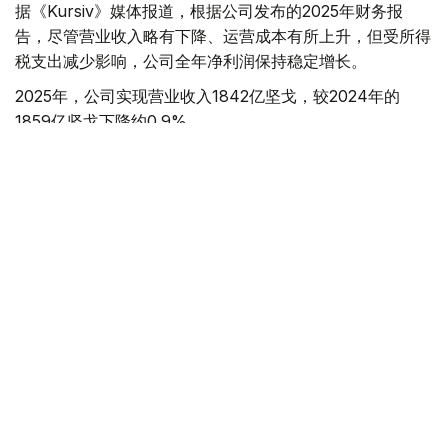
据《Kursiv》媒体报道，根据公司发布的2025年财务报
告，尽管营业收入略有下降、运营成本有所上升，但受所得
税支出减少影响，公司全年净利润保持稳定增长。
2025年，公司实现营业收入1842亿坚戈，较2024年的
1859亿坚戈下降约0.9%。
其中，原油销售仍是公司最主要收入来源，实现收入1795
亿坚戈；天然气及天然气加工产品销售收入为47亿坚戈。
从市场分布来看，公司原油销售收入全部来自瑞士市场；哈
萨克斯坦国内市场收入则主要来自天然气产品销售。
财务数据显示，公司2025年营业利润由上一年的846亿坚
戈降至756亿坚戈，同比下降10.6%。
报告指出，营业利润下降主要受到销售成本和销售费用增加
的影响。全年运营支出（包括生产成本、销售费用及行政费
用）由2024年的1018亿坚戈增至1086亿坚戈，同比增长
6.7%。
其中，生产成本由807亿坚戈增至846亿坚戈。折旧及资源