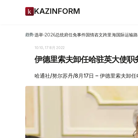
KAZINFORM
选举-2026
总统府
任免
事件
国情咨文
跨里海国际运输路
趋势:
10:10, 17 8月 2022
伊德里索夫卸任哈驻英大使职
哈通社/努尔苏丹/8月17日 – 伊德里索夫