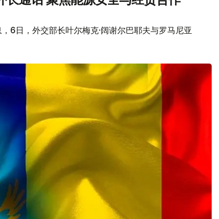
，6日，外交部长叶尔梅克·阔谢尔巴耶夫与罗马尼亚