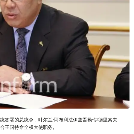
统签署的总统令，叶尔兰·阿布利法伊兹吾勒·伊德里索夫
合王国特命全权大使职务。