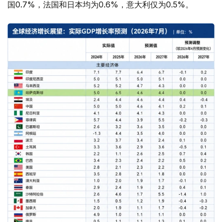
国0.7%，法国和日本均为0.6%，意大利仅为0.5%。