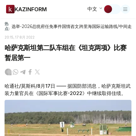
中文
KAZINFORM
热
选举-2026
总统府
任免
事件
国情咨文
跨里海国际运输路线/中间走
点:
20:15, 17 8月 2022
哈萨克斯坦第二队车组在《坦克两项》比赛
暂居第一
哈通社/莫斯科/8月17日 —— 据国防部消息，哈萨克斯坦武
装力量官兵在《国际军事比赛-2022》中继续取得佳绩。