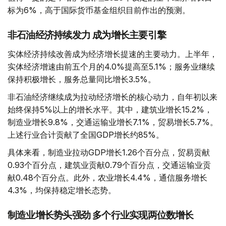
标为6%，高于国际货币基金组织目前作出的预测。
非石油经济持续发力 成为增长主要引擎
实体经济持续改善成为经济增长提速的主要动力。上半年，
实体经济增速由前五个月的4.0%提高至5.1%；服务业继续
保持积极增长，服务总量同比增长3.5%。
非石油经济继续成为拉动经济增长的核心动力，自年初以来
始终保持5%以上的增长水平。其中，建筑业增长15.2%，
制造业增长9.8%，交通运输业增长7.1%，贸易增长5.7%。
上述行业合计贡献了全国GDP增长约85%。
具体来看，制造业拉动GDP增长1.26个百分点，贸易贡献
0.93个百分点，建筑业贡献0.79个百分点，交通运输业贡
献0.48个百分点。此外，农业增长4.4%，通信服务增长
4.3%，均保持稳定增长态势。
制造业增长势头强劲 多个行业实现两位数增长