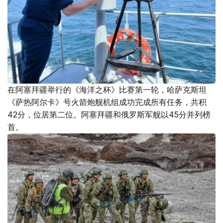
在阿塞拜疆举行的《海洋之杯》比赛第一轮，哈萨克斯坦
《萨热阿尔卡》号火箭炮舰机组成功完成所有任务，共积
42分，位居第二位。阿塞拜疆和俄罗斯军舰以45分并列榜
首。