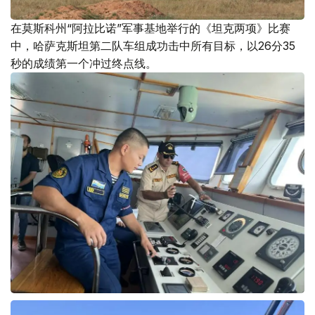
在莫斯科州“阿拉比诺”军事基地举行的《坦克两项》比赛
中，哈萨克斯坦第二队车组成功击中所有目标，以26分35
秒的成绩第一个冲过终点线。