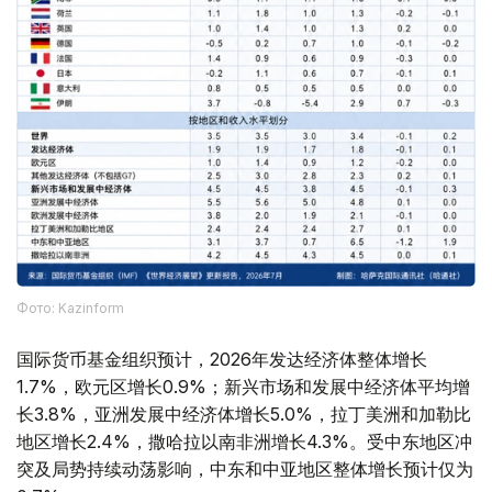
Фото: Kazinform
国际货币基金组织预计，2026年发达经济体整体增长
1.7%，欧元区增长0.9%；新兴市场和发展中经济体平均增
长3.8%，亚洲发展中经济体增长5.0%，拉丁美洲和加勒比
地区增长2.4%，撒哈拉以南非洲增长4.3%。受中东地区冲
突及局势持续动荡影响，中东和中亚地区整体增长预计仅为