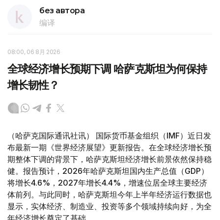
без автора
编译
08:00, 06 8月 2026
全球经济增长预期下调 哈萨克斯坦为何保持
增长韧性？
（哈萨克国际通讯社讯） 国际货币基金组织（IMF）近日发
布最新一期《世界经济展望》更新报告。在全球经济增长预
期整体下调的背景下，哈萨克斯坦经济增长前景依然保持稳
健。报告预计，2026年哈萨克斯坦国内生产总值（GDP）
将增长4.6%，2027年增长4.4%，增速位居全球主要经济
体前列。与此同时，哈萨克斯坦今年上半年经济运行数据也
显示，实体经济、制造业、投资等多个领域持续向好，为全
年经济增长奠定了基础。