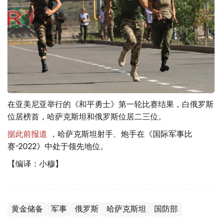
在亚美尼亚举行的《和平勇士》第一轮比赛结果，白俄罗斯
位居榜首，哈萨克斯坦和俄罗斯位居二三位。
据此前报道
，哈萨克斯坦射手、炮手在《国际军事比
赛-2022》中处于领先地位。
【编译：小穆】
黄金储备
军事
俄罗斯
哈萨克斯坦
国防部