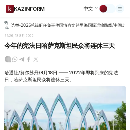
中文
KAZINFORM
热
选举-2026
总统府
任免
事件
国情咨文
跨里海国际运输路线/中间走
点:
22:26, 18 8月 2022
今年的宪法日哈萨克斯坦民众将连休三天
哈通社/努尔苏丹/8月18日 —— 2022年即将到来的宪法
日，哈萨克斯坦民众将连休三天。