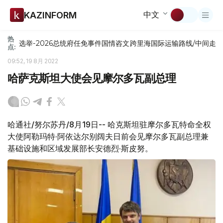
中文
KAZINFORM
热
选举-2026
总统府
任免
事件
国情咨文
跨里海国际运输路线/中间走
点:
09:52, 19 8月 2022
哈萨克斯坦大使会见摩尔多瓦副总理
哈通社/努尔苏丹/8月19日-- 哈克斯坦驻摩尔多瓦特命全权
大使阿勒玛特·阿依达尔别阔夫日前会见摩尔多瓦副总理兼
基础设施和区域发展部长安德烈·斯皮努。