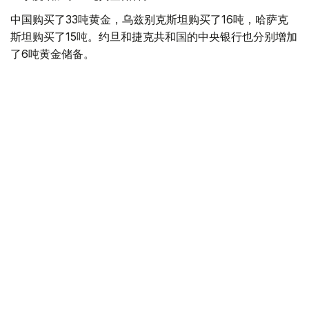
中国购买了33吨黄金，乌兹别克斯坦购买了16吨，哈萨克
斯坦购买了15吨。约旦和捷克共和国的中央银行也分别增加
了6吨黄金储备。
全球各国央行在第二季度共购买了约289吨黄金，比2025年
同期增长了62%。去年同期，黄金购买量约为178吨。
世界黄金协会称，黄金需求的增长受到地缘政治不确定性、
本季度贵金属价格下跌，以及各国寻求国际储备多元化等因
素的影响。
根据该协会进行的一项调查，89%的央行行长预计未来一
年全球黄金储备量将会增加。45%的受访者表示，他们的
国家计划增加黄金储备。
黄金储备
哈萨克斯坦
经济
央行
金融
木合塔尔 哈力木拉