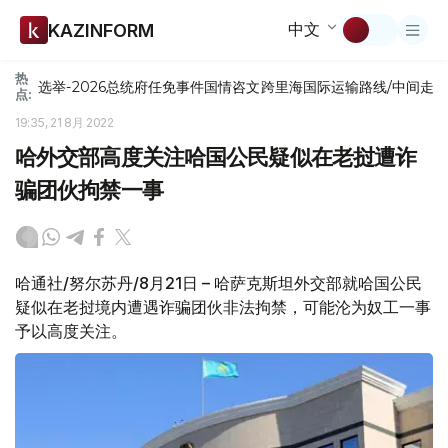
中文
KAZINFORM
热
选举-2026
总统府
任免
事件
国情咨文
跨里海国际运输路线/中间走
点:
19:35, 21 8月 2022
哈外交部高度关注哈国公民疑似在老挝遭诈
骗团伙拘禁一事
哈通社/努尔苏丹/8月21日 – 哈萨克斯坦外交部就哈国公民
疑似在老挝境内遭遇诈骗团伙非法拘禁，可能沦为奴工一事
予以高度关注。