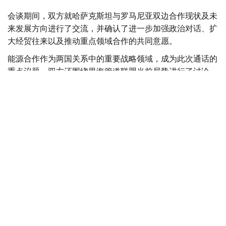
会谈期间，双方就哈萨克斯坦与罗马尼亚双边合作现状及未
来发展方向进行了交流，并确认了进一步加强政治对话、扩
大经贸往来以及推动重点领域合作的共同意愿。
能源合作作为两国关系中的重要战略领域，成为此次通话的
重点议题。双方还围绕里海管道联盟当前局势进行了讨论。
该联盟在保障哈萨克斯坦石油出口、连接国际能源市场方面
发挥着重要作用。
双方强调，确保能源基础设施稳定运行以及保障向欧洲市场
安全、可靠输送碳氢化合物具有重要战略意义，并对任何可
能影响里海管道联盟基础设施运行和能源供应安全的行为表
示谴责。
两国外交部门负责人重申，将继续推动哈萨克斯坦与罗马尼
亚在能源领域开展务实合作，并进一步巩固现有合作机制，
确保双边合作保持稳定发展。
会谈最后，措尤邀请阔谢尔巴耶夫访问罗马尼亚，并强调继
续保持定期政治沟通、加强高层往来对于推动两国关系发展